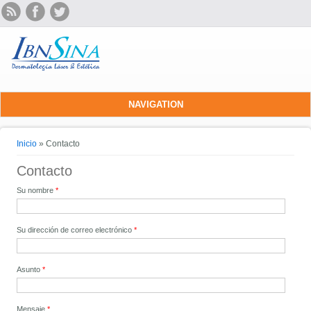
NAVIGATION
Se encuentra usted aquí
Inicio
» Contacto
Contacto
Su nombre
*
Su dirección de correo electrónico
*
Asunto
*
Mensaje
*